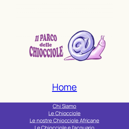
Home
Chi Siamo
Le Chiocciole
Le nostre Chiocciole Africane
Le Chiocciole e l’acquario