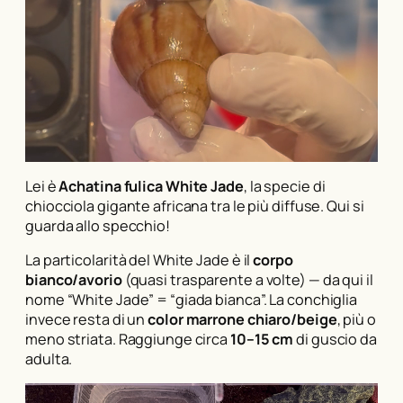
Lei è
Achatina fulica White Jade
, la specie di
chiocciola gigante africana tra le più diffuse. Qui si
guarda allo specchio!
La particolarità del White Jade è il
corpo
bianco/avorio
(quasi trasparente a volte) — da qui il
nome “White Jade” = “giada bianca”. La conchiglia
invece resta di un
color marrone chiaro/beige
, più o
meno striata. Raggiunge circa
10–15 cm
di guscio da
adulta.